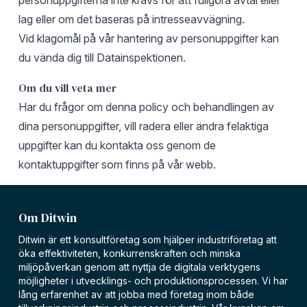
personuppgifterna inte krävs för att fullgöra avtal eller
lag eller om det baseras på intresseavvägning.
Vid klagomål på vår hantering av personuppgifter kan
du vända dig till
Datainspektionen
.
Om du vill veta mer
Har du frågor om denna policy och behandlingen av
dina personuppgifter, vill radera eller ändra felaktiga
uppgifter kan du kontakta oss genom de
kontaktuppgifter
som finns på vår webb.
Om Ditwin
Ditwin är ett konsultföretag som hjälper industriföretag att
öka effektiviteten, konkurrenskraften och minska
miljöpåverkan genom att nyttja de digitala verktygens
möjligheter i utvecklings- och produktionsprocessen. Vi har
lång erfarenhet av att jobba med företag inom både